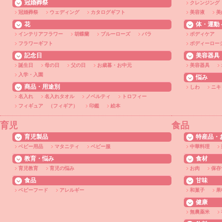
冠婚葬祭
クレンジング
冠婚葬祭
ウェディング
カタログギフト
美容液
美
花
体・運動 - 
インテリアフラワー
胡蝶蘭
ブルーローズ
バラ
ボディケア
フラワーギフト
ボディーロー
記念日
美容器具
誕生日
母の日
父の日
お歳暮・お中元
美容器具
入学・入園
悩み
商品・用途別
しわ
ニキ
名入れ
名入れタオル
ノベルティ
トロフィー
フィギュア （フィギア）
印鑑
絵本
育児
食品
育児製品
特産品・
ベビー用品
マタニティ
ベビー服
中華料理
教育・悩み
食材
育児教育
育児の悩み
お肉
保存
食品
甘味
ベビーフード
アレルギー
和菓子
果
健康
無農薬米