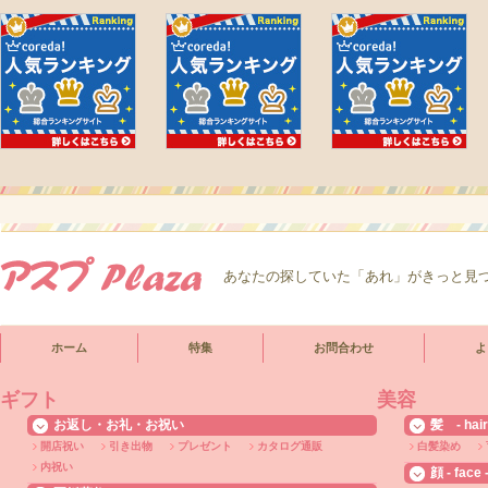
あなたの探していた「あれ」がきっと見
ホーム
特集
お問合わせ
よ
ギフト
美容
お返し・お礼・お祝い
髪 - hair
開店祝い
引き出物
プレゼント
カタログ通販
白髪染め
内祝い
顔 - face 