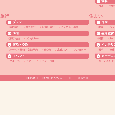
飲料
お酒
飲料
旅行
住まい
プラン
部屋
国内旅行
海外旅行
日帰り旅行
ビジネス・出張
家具
ベッ
準備
生活雑貨
旅行用品
レンタカー
雑貨
カッ
宿泊・交通
インテリ
ホテル・旅館・宿泊予約
航空券
高速バス
レンタカー
照明
観葉
イベント
ガーデニ
クルーズ
ツアー
イベント情報
ガーデニング
COPYRIGHT (C) ASP-PLAZA .ALL RIGHTS RESERVED.