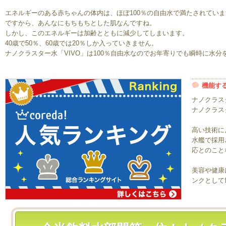
エネルギーのある赤ちゃんの体内は、ほぼ100％の自由水で満たされていま
ですから、あんなにもちもちとした肌なんですね。
しかし、このエネルギーは加齢とともに減少してしまいます。
40歳で50％、60歳では20％しか入っていきません。
ナノクラスター水「VIVO」は100％自由水なのでお年寄りでも瞬時に水
機能する
ナノクラスタ
ナノクラスタ
高い技術に
水艦で採用
応とのこと
美容や健康
ンクとして