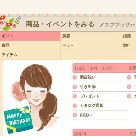
商品・イベントをみる
アスププラザが
ギフト
美容
婚活
食品
ペット
旅行
アイテム
お返し・お礼・お祝い
冠
開店祝い
引き出物
プレゼント
カタログ通販
内祝い
記念日
商