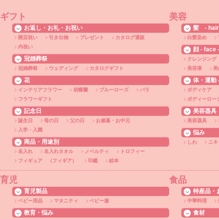
ギフト
美容
お返し・お礼・お祝い
髪 - hair
開店祝い
引き出物
プレゼント
カタログ通販
白髪染め
内祝い
顔 - face 
冠婚葬祭
クレンジング
冠婚葬祭
ウェディング
カタログギフト
美容液
美
花
体・運動 - 
インテリアフラワー
胡蝶蘭
ブルーローズ
バラ
ボディケア
フラワーギフト
ボディーロー
記念日
美容器具
誕生日
母の日
父の日
お歳暮・お中元
美容器具
入学・入園
悩み
商品・用途別
しわ
ニキ
名入れ
名入れタオル
ノベルティ
トロフィー
フィギュア （フィギア）
印鑑
絵本
育児
食品
育児製品
特産品・
ベビー用品
マタニティ
ベビー服
中華料理
教育・悩み
食材