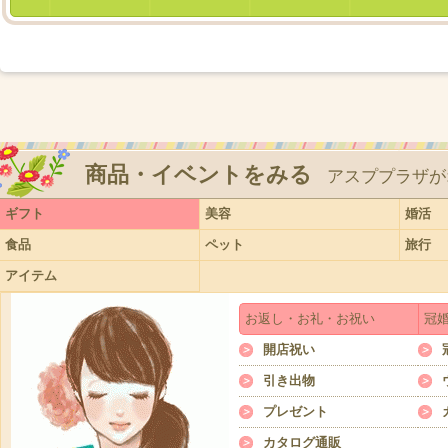
商品・イベントをみる
アスププラザが
ギフト
美容
婚活
食品
ペット
旅行
アイテム
お返し・お礼・お祝い
冠
開店祝い
引き出物
プレゼント
カタログ通販