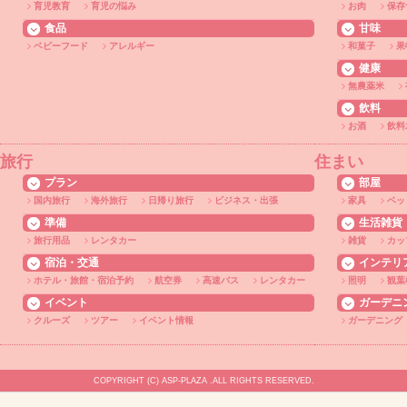
育児教育
育児の悩み
お肉
保存
食品
甘味
ベビーフード
アレルギー
和菓子
果
健康
無農薬米
飲料
お酒
飲料
旅行
住まい
プラン
部屋
国内旅行
海外旅行
日帰り旅行
ビジネス・出張
家具
ベッ
準備
生活雑貨
旅行用品
レンタカー
雑貨
カッ
宿泊・交通
インテリ
ホテル・旅館・宿泊予約
航空券
高速バス
レンタカー
照明
観葉
イベント
ガーデニ
クルーズ
ツアー
イベント情報
ガーデニング
COPYRIGHT (C) ASP-PLAZA .ALL RIGHTS RESERVED.