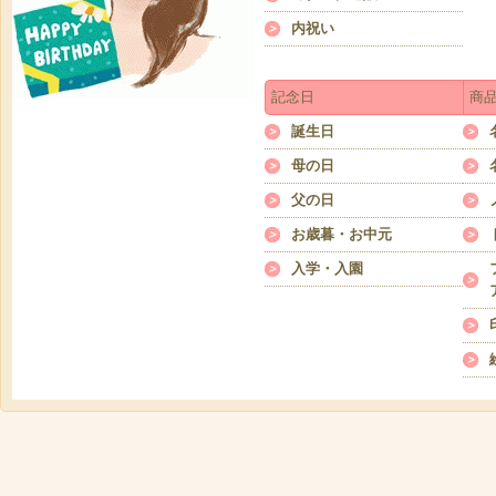
内祝い
記念日
商
誕生日
母の日
父の日
お歳暮・お中元
入学・入園