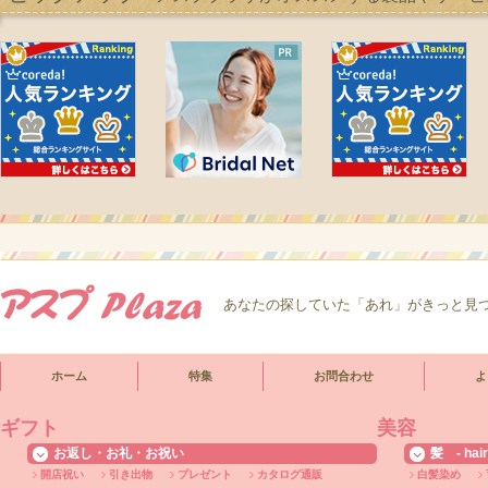
あなたの探していた「あれ」がきっと見
ホーム
特集
お問合わせ
よ
ギフト
美容
お返し・お礼・お祝い
髪 - hair
開店祝い
引き出物
プレゼント
カタログ通販
白髪染め