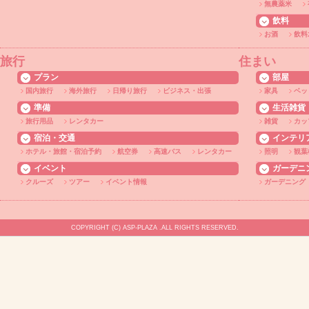
無農薬米
飲料
お酒
飲料
旅行
住まい
プラン
部屋
国内旅行
海外旅行
日帰り旅行
ビジネス・出張
家具
ベッ
準備
生活雑貨
旅行用品
レンタカー
雑貨
カッ
宿泊・交通
インテリ
ホテル・旅館・宿泊予約
航空券
高速バス
レンタカー
照明
観葉
イベント
ガーデニ
クルーズ
ツアー
イベント情報
ガーデニング
COPYRIGHT (C) ASP-PLAZA .ALL RIGHTS RESERVED.