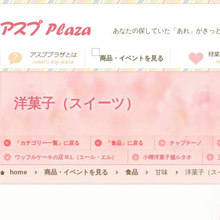
あなたの探していた「あれ」がきっ
洋菓子（スイーツ）
「カテゴリー一覧」に戻る
「食品」に戻る
チャプチーノ
ワッフルケーキの店 R.L（エール・エル）
小樽洋菓子舗ルタオ
home
商品・イベントを見る
食品
甘味
洋菓子（ス