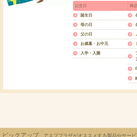
記念日
商
誕生日
母の日
父の日
お歳暮・お中元
入学・入園
ピックアップ
アスププラザがオススメする製品やサービ