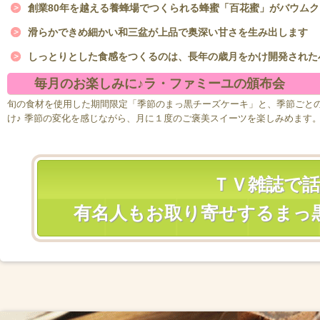
創業80年を越える養蜂場でつくられる蜂蜜「百花蜜」がバウム
滑らかできめ細かい和三盆が上品で奥深い甘さを生み出します
しっとりとした食感をつくるのは、長年の歳月をかけ開発された小
毎月のお楽しみに♪ラ・ファミーユの頒布会
旬の食材を使用した期間限定「季節のまっ黒チーズケーキ」と、季節ごと
け♪ 季節の変化を感じながら、月に１度のご褒美スイーツを楽しみめます
ＴＶ雑誌で話
有名人もお取り寄せするまっ