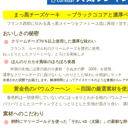
まっ黒チーズケーキ ～ブラックココアと濃厚ベ
フランス西部に伝わる真っ黒スイーツをファミーユ流に再現！甘す
おいしさの秘密
クリームチーズ70％以上使用した濃厚な味わい
フランス ルーガル社のクリームチーズを贅沢に使用。
ねっとりとしたクリーミーな、とろける美味しさ
ほんのりカカオ風味のほろほろ食感
外側の生地には香川産の小麦粉「さぬきの夢 2009」を使用。
濃厚なクリームチーズに負けないしっかりとした味わいが絶妙にマッチ
冷凍された状態でお届けします。解凍時間によってアイスケーキのような食感からレアチ
黄金色のバウムクーヘン ～四国の厳選素材を使
着色料は一切使用していないのにはっきりとわかる他のバウムクー
パリパリとしたコーティングとしっとりとした生地が混ざり合い、濃
素材へのこだわり
飼料にマリーゴールドを使った「それいゆ（太陽）」の新鮮な卵