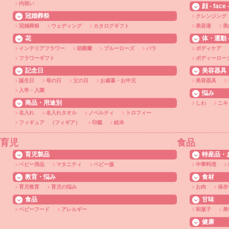
内祝い
顔 - face 
冠婚葬祭
クレンジング
冠婚葬祭
ウェディング
カタログギフト
美容液
美
花
体・運動 - 
インテリアフラワー
胡蝶蘭
ブルーローズ
バラ
ボディケア
フラワーギフト
ボディーロー
記念日
美容器具
誕生日
母の日
父の日
お歳暮・お中元
美容器具
入学・入園
悩み
商品・用途別
しわ
ニキ
名入れ
名入れタオル
ノベルティ
トロフィー
フィギュア （フィギア）
印鑑
絵本
育児
食品
育児製品
特産品・
ベビー用品
マタニティ
ベビー服
中華料理
教育・悩み
食材
育児教育
育児の悩み
お肉
保存
食品
甘味
ベビーフード
アレルギー
和菓子
果
健康