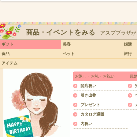
商品・イベントをみる
アスププラザが
ギフト
美容
婚活
食品
ペット
旅行
アイテム
お返し・お礼・お祝い
冠
開店祝い
引き出物
プレゼント
カタログ通販
内祝い