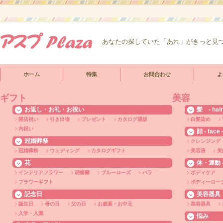
あなたの探していた「あれ」がきっと見
ホーム
特集
お問合わせ
よ
ギフト
美容
お返し・お礼・お祝い
髪 - hair
開店祝い
引き出物
プレゼント
カタログ通販
白髪染め
内祝い
顔 - face 
冠婚葬祭
クレンジング
冠婚葬祭
ウェディング
カタログギフト
美容液
美
花
体・運動 - 
インテリアフラワー
胡蝶蘭
ブルーローズ
バラ
ボディケア
フラワーギフト
ボディーロー
記念日
美容器具
誕生日
母の日
父の日
お歳暮・お中元
美容器具
入学・入園
悩み