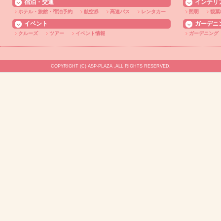
宿泊・交通
インテリ
ホテル・旅館・宿泊予約
航空券
高速バス
レンタカー
照明
観葉
イベント
ガーデニ
クルーズ
ツアー
イベント情報
ガーデニング
COPYRIGHT (C) ASP-PLAZA .ALL RIGHTS RESERVED.