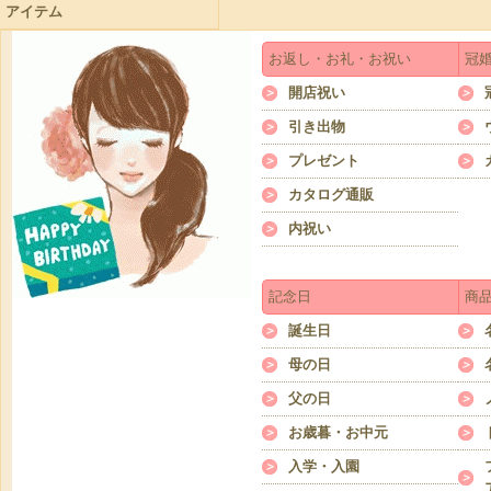
アイテム
お返し・お礼・お祝い
冠
開店祝い
引き出物
プレゼント
カタログ通販
内祝い
記念日
商
誕生日
母の日
父の日
お歳暮・お中元
入学・入園