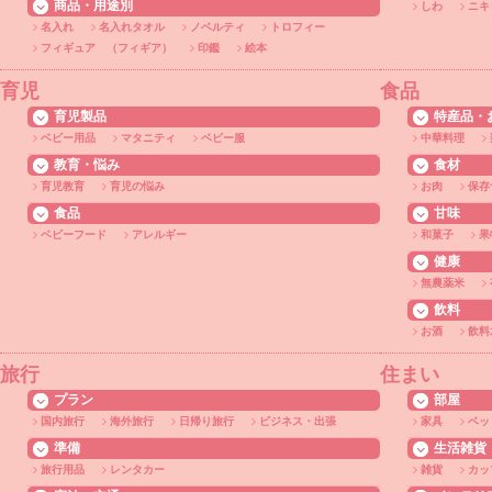
商品・用途別
しわ
ニキ
名入れ
名入れタオル
ノベルティ
トロフィー
フィギュア （フィギア）
印鑑
絵本
育児
食品
育児製品
特産品・
ベビー用品
マタニティ
ベビー服
中華料理
教育・悩み
食材
育児教育
育児の悩み
お肉
保存
食品
甘味
ベビーフード
アレルギー
和菓子
果
健康
無農薬米
飲料
お酒
飲料
旅行
住まい
プラン
部屋
国内旅行
海外旅行
日帰り旅行
ビジネス・出張
家具
ベッ
準備
生活雑貨
旅行用品
レンタカー
雑貨
カッ