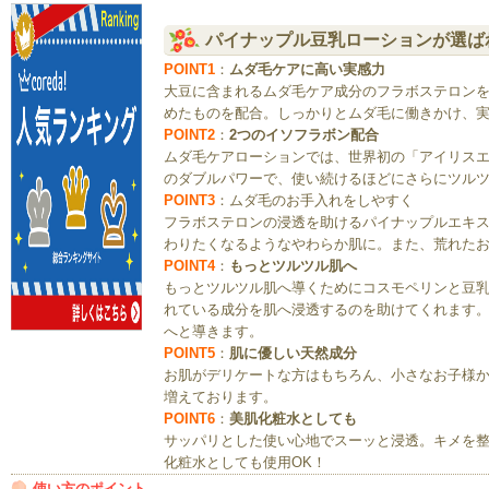
パイナップル豆乳ローションが選ば
POINT1
：
ムダ毛ケアに高い実感力
大豆に含まれるムダ毛ケア成分のフラボステロンを
めたものを配合。しっかりとムダ毛に働きかけ、
POINT2
：
2つのイソフラボン配合
ムダ毛ケアローションでは、世界初の「アイリスエ
のダブルパワーで、使い続けるほどにさらにツル
POINT3
：ムダ毛のお手入れをしやすく
フラボステロンの浸透を助けるパイナップルエキ
わりたくなるようなやわらか肌に。また、荒れた
POINT4
：
もっとツルツル肌へ
もっとツルツル肌へ導くためにコスモペリンと豆
れている成分を肌へ浸透するのを助けてくれます
へと導きます。
POINT5
：
肌に優しい天然成分
お肌がデリケートな方はもちろん、小さなお子様
増えております。
POINT6
：
美肌化粧水としても
サッパリとした使い心地でスーッと浸透。キメを
化粧水としても使用OK！
使い方のポイント