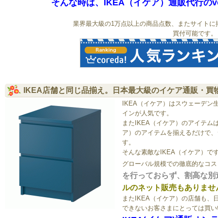
そんな時は、IKEA（イケア）通販代行のvo
業界最大級の1万点以上の商品点数、またサイトに
買付可能です。
IKEA店舗と同じ品揃え。日本最大級のイケア通販・買
IKEA（イケア）はスウェーデ
インが人気です。
またIKEA（イケア）のアイテム
ア）のアイテムを揃えるだけで、
す。
そんな素敵なIKEA（イケア）
グローバル規模での徹底的なコス
を行っておらず、割高な別
ルのネット販売もありませ
またIKEA（イケア）の店舗も
できないお客さまにとっては買い