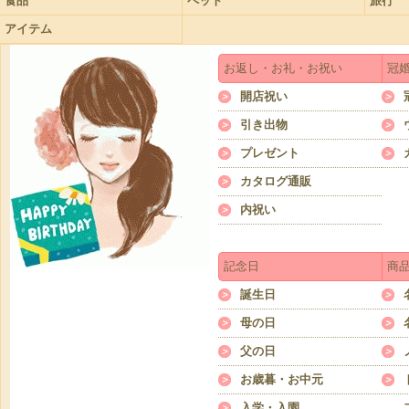
食品
ペット
旅行
アイテム
お返し・お礼・お祝い
冠
開店祝い
引き出物
プレゼント
カタログ通販
内祝い
記念日
商
誕生日
母の日
父の日
お歳暮・お中元
入学・入園