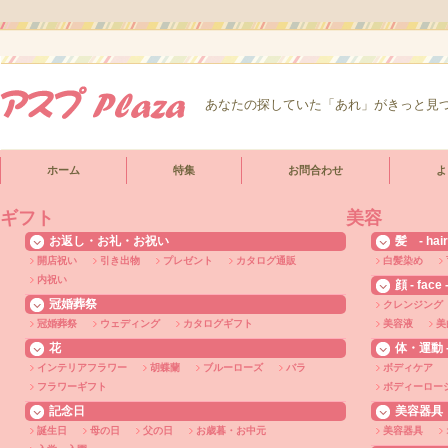
あなたの探していた「あれ」がきっと見
ホーム
特集
お問合わせ
よ
ギフト
美容
お返し・お礼・お祝い
髪 - hair
開店祝い
引き出物
プレゼント
カタログ通販
白髪染め
内祝い
顔 - face 
冠婚葬祭
クレンジング
冠婚葬祭
ウェディング
カタログギフト
美容液
美
花
体・運動 - 
インテリアフラワー
胡蝶蘭
ブルーローズ
バラ
ボディケア
フラワーギフト
ボディーロー
記念日
美容器具
誕生日
母の日
父の日
お歳暮・お中元
美容器具