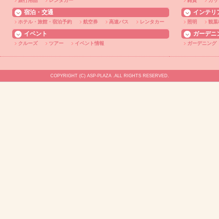
旅行用品
レンタカー
雑貨
カッ
宿泊・交通
インテリ
ホテル・旅館・宿泊予約
航空券
高速バス
レンタカー
照明
観葉
イベント
ガーデニ
クルーズ
ツアー
イベント情報
ガーデニング
COPYRIGHT (C) ASP-PLAZA .ALL RIGHTS RESERVED.