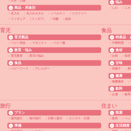
入学・入園
悩み
商品・用途別
しわ
ニキ
名入れ
名入れタオル
ノベルティ
トロフィー
フィギュア （フィギア）
印鑑
絵本
育児
食品
育児製品
特産品・
ベビー用品
マタニティ
ベビー服
中華料理
教育・悩み
食材
育児教育
育児の悩み
お肉
保存
食品
甘味
ベビーフード
アレルギー
和菓子
果
健康
無農薬米
飲料
お酒
飲料
旅行
住まい
プラン
部屋
国内旅行
海外旅行
日帰り旅行
ビジネス・出張
家具
ベッ
準備
生活雑貨